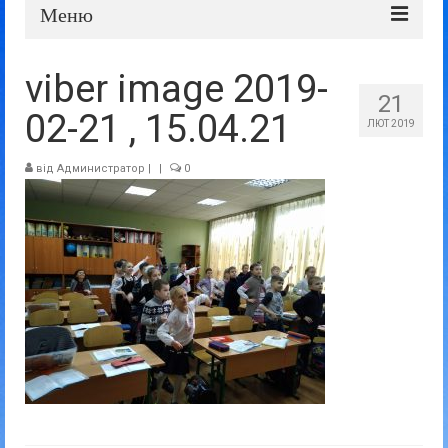
Меню
Про школу
viber image 2019-
21
Дошка оголошень
02-21 , 15.04.21
ЛЮТ 2019
Батькам та учням
від
Администратор
|
|
0
Прозорість та відкритість