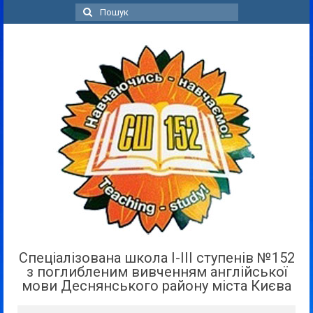
Пошук
для:
Спеціалізована школа І-ІІІ ступенів №152
з поглибленим вивченням англійської
мови Деснянського району міста Києва