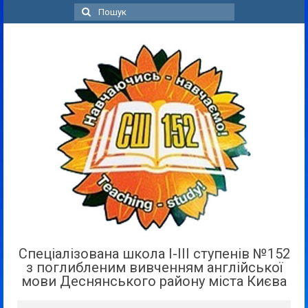
Пошук
для:
Спеціалізована школа І-ІІІ ступенів №152
з поглибленим вивченням англійської
мови Деснянського району міста Києва