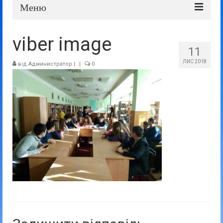
Меню
Про школу
viber image
11
Дошка оголошень
ЛИС 2018
від
Администратор
|
|
0
Батькам та учням
Прозорість та відкритість