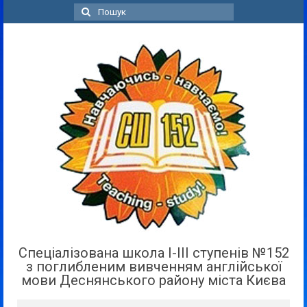
Пошук
для:
Спеціалізована школа І-ІІІ ступенів №152
з поглибленим вивченням англійської
мови Деснянського району міста Києва