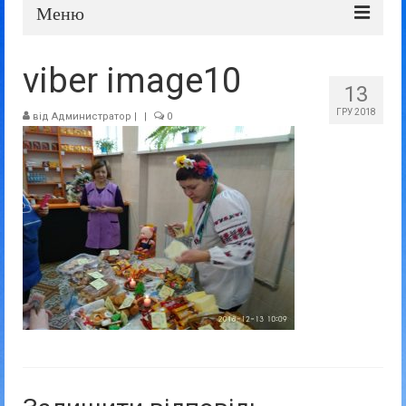
Меню
Про школу
viber image10
13
Дошка оголошень
ГРУ 2018
від
Администратор
|
|
0
Батькам та учням
Прозорість та відкритість