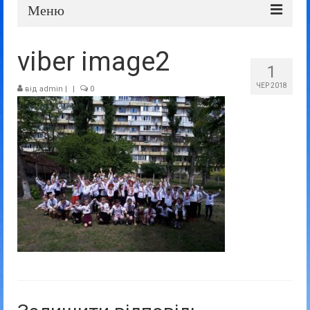
Меню
Про школу
viber image2
1
Дошка оголошень
ЧЕР 2018
від
admin
|
|
0
Батькам та учням
Прозорість та відкритість