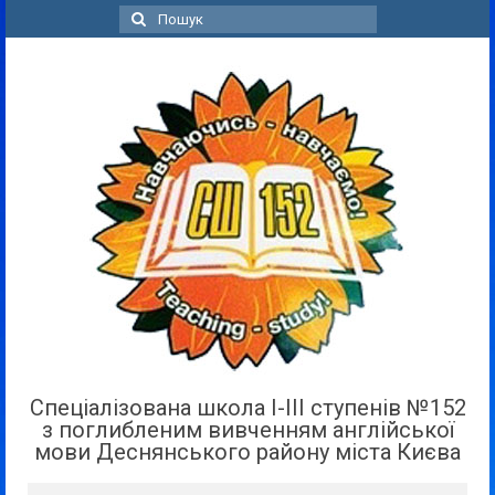
Пошук
для:
Спеціалізована школа І-ІІІ ступенів №152
з поглибленим вивченням англійської
мови Деснянського району міста Києва