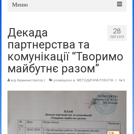
Меню
Про школу
Декада
28
Дошка оголошень
ЛЮТ 2019
партнерства та
Батькам та учням
комунікації “Творимо
Прозорість та відкритість
майбутнє разом”
від
Администратор
|
розміщено в:
МЕТОДИЧНА РОБОТА
|
0