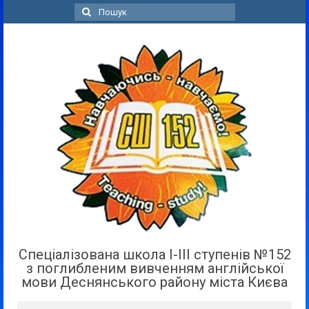
Пошук
для:
Спеціалізована школа І-ІІІ ступенів №152
з поглибленим вивченням англійської
мови Деснянського району міста Києва